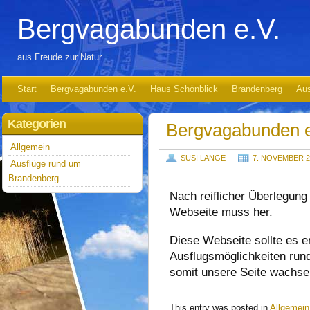
Bergvagabunden e.V.
aus Freude zur Natur
Start
Bergvagabunden e.V.
Haus Schönblick
Brandenberg
Aus
Kategorien
Bergvagabunden e
Allgemein
SUSI LANGE
7. NOVEMBER 2
Ausflüge rund um
Brandenberg
Nach reiflicher Überlegun
Webseite muss her.
Diese Webseite sollte es e
Ausflugsmöglichkeiten run
somit unsere Seite wachse
This entry was posted in
Allgemein