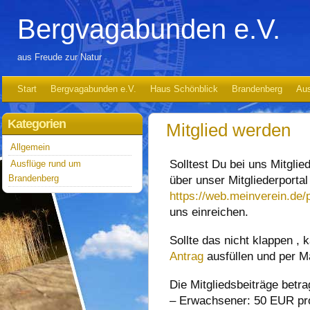
Bergvagabunden e.V.
aus Freude zur Natur
Start
Bergvagabunden e.V.
Haus Schönblick
Brandenberg
Aus
Kategorien
Mitglied werden
Allgemein
Solltest Du bei uns Mitgli
Ausflüge rund um
Brandenberg
über unser Mitgliederportal
https://web.meinverein.de/
uns einreichen.
Sollte das nicht klappen ,
Antrag
ausfüllen und per M
Die Mitgliedsbeiträge betra
– Erwachsener: 50 EUR pr