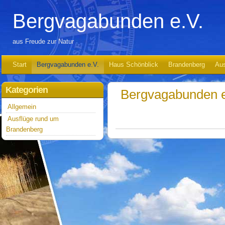
Bergvagabunden e.V.
aus Freude zur Natur
Start
Bergvagabunden e.V.
Haus Schönblick
Brandenberg
Aus
Kategorien
Bergvagabunden e
Allgemein
Ausflüge rund um
Brandenberg