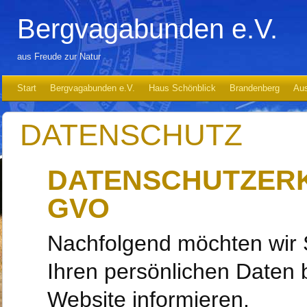
Bergvagabunden e.V.
aus Freude zur Natur
Start
Bergvagabunden e.V.
Haus Schönblick
Brandenberg
Aus
DATENSCHUTZ
DATENSCHUTZERK
GVO
Nachfolgend möchten wir 
Ihren persönlichen Daten 
Website informieren.